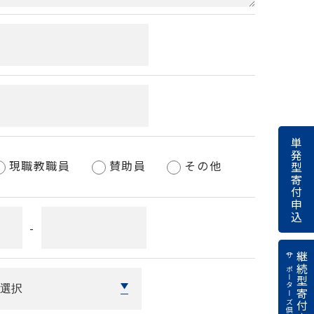
単発型寄付申込
現職教職員
賛助員
その他
-
（サポーターズ倶楽部）
継続型寄付申込