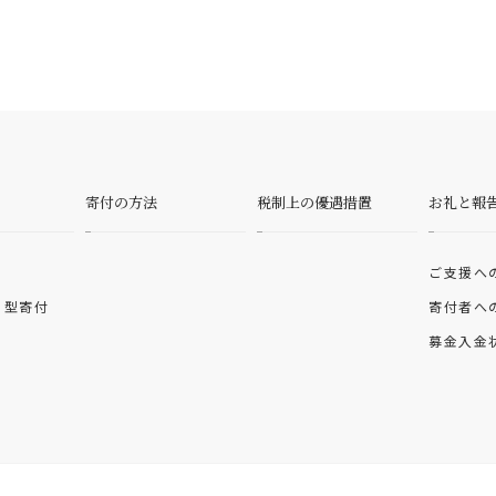
寄付の方法
税制上の優遇措置
お礼と報
ご支援へ
）型寄付
寄付者へ
募金入金