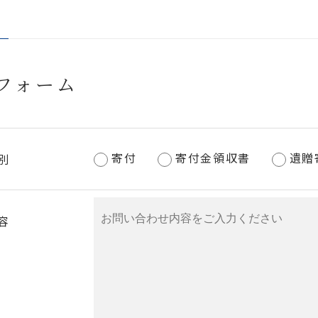
フォーム
寄付
寄付金領収書
遺贈
別
容