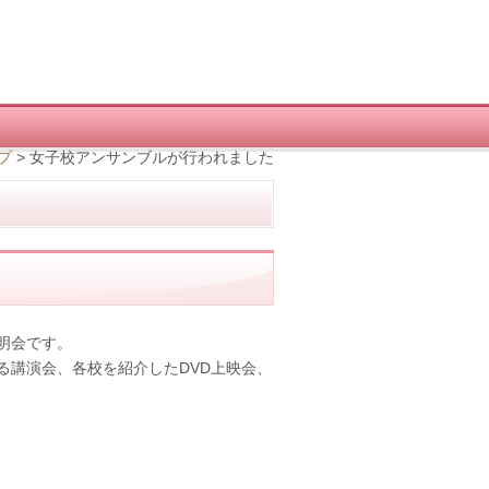
プ
>
女子校アンサンブルが行われました
。
明会です。
る講演会、各校を紹介したDVD上映会、