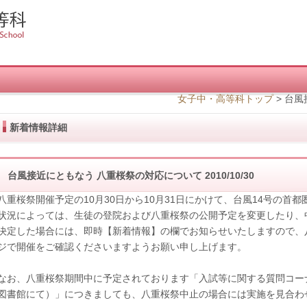
女子中・高等科トップ
>
台風
新着情報詳細
台風接近にともなう 八重桜祭の対応について
2010/10/30
八重桜祭開催予定の10月30日から10月31日にかけて、台風14号の首
状況によっては、生徒の登院および八重桜祭の公開予定を変更したり、
決定した場合には、即時【新着情報】の欄でお知らせいたしますので、
ジで開催をご確認くださいますようお願い申し上げます。
なお、八重桜祭期間中に予定されております「入試等に関する質問コーナー
図書館にて）」につきましても、八重桜祭中止の場合には実施を見合わ