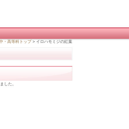
中・高等科トップ
>
イロハモミジの紅葉
きました。