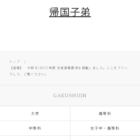
帰国子弟
トップ
【速報】 令和９(2027)年度 生徒募集要項を掲載しました。ここをクリッ
クして、ご覧ください。
GAKUSHUIN
大学
高等科
中等科
女子中・高等科