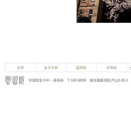
大学
女子大学
高等科
中等科
学習院女子中・高等科 〒162-8656 東京都新宿区戸山3-20-1 電